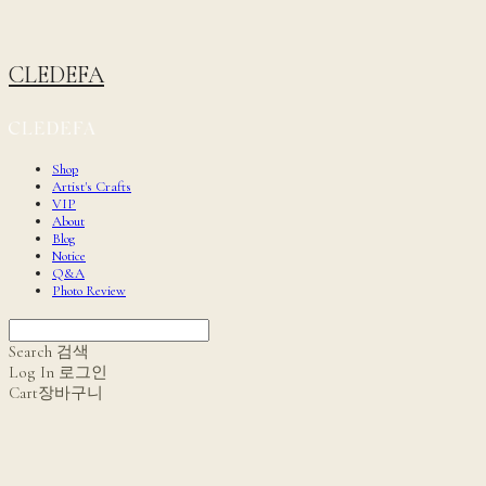
CLEDEFA
Shop
Artist's Crafts
VIP
About
Blog
Notice
Q&A
Photo Review
Search
검색
Log In
로그인
Cart
장바구니