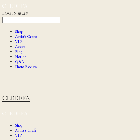
LOG IN
로그인
Shop
Artist's Crafts
VIP
About
Blog
Notice
Q&A
Photo Review
CLEDEFA
Shop
Artist's Crafts
VIP