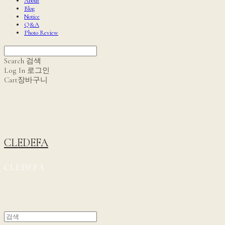
About
Blog
Notice
Q&A
Photo Review
Search
검색
Log In
로그인
Cart
장바구니
CLEDEFA