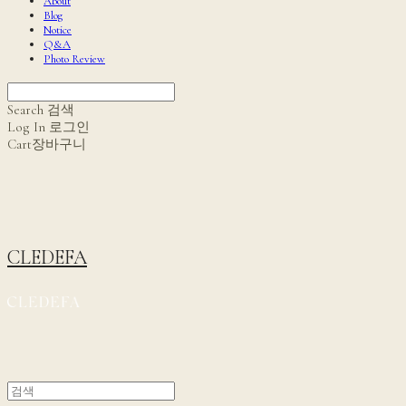
About
Blog
Notice
Q&A
Photo Review
Search
검색
Log In
로그인
Cart
장바구니
CLEDEFA