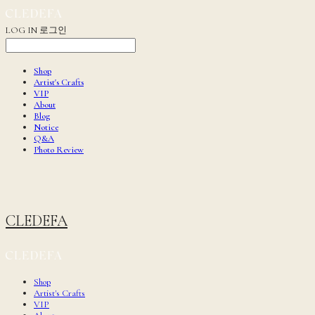
LOG IN
로그인
Shop
Artist's Crafts
VIP
About
Blog
Notice
Q&A
Photo Review
CLEDEFA
Shop
Artist's Crafts
VIP