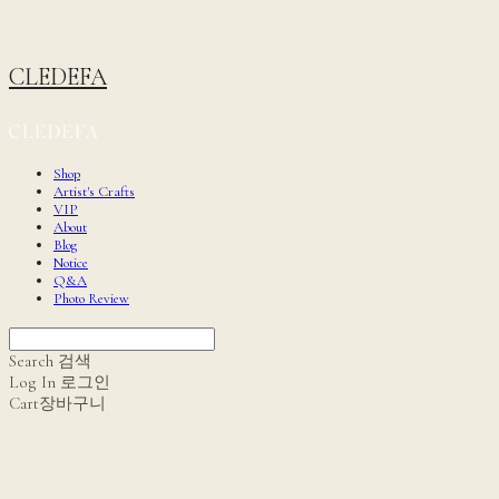
CLEDEFA
Shop
Artist's Crafts
VIP
About
Blog
Notice
Q&A
Photo Review
Search
검색
Log In
로그인
Cart
장바구니