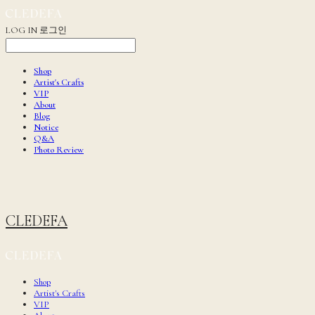
LOG IN
로그인
Shop
Artist's Crafts
VIP
About
Blog
Notice
Q&A
Photo Review
CLEDEFA
Shop
Artist's Crafts
VIP