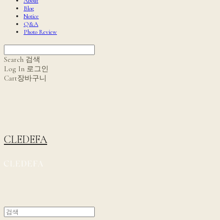
About
Blog
Notice
Q&A
Photo Review
Search
검색
Log In
로그인
Cart
장바구니
CLEDEFA