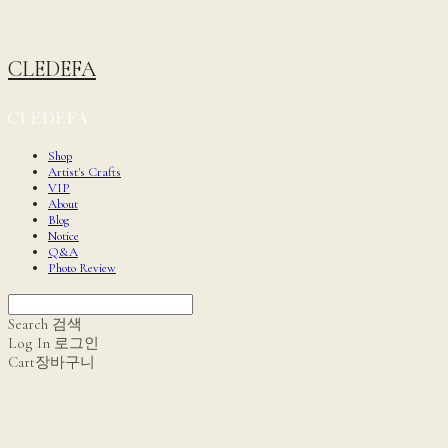
CLEDEFA
Shop
Artist's Crafts
VIP
About
Blog
Notice
Q&A
Photo Review
Search
검색
Log In
로그인
Cart
장바구니