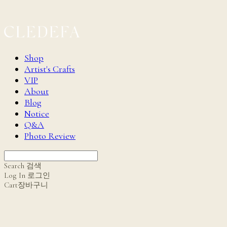
Shop
Artist's Crafts
VIP
About
Blog
Notice
Q&A
Photo Review
Search
검색
Log In
로그인
Cart
장바구니