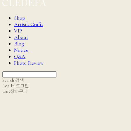
Shop
Artist's Crafts
VIP
About
Blog
Notice
Q&A
Photo Review
Search
검색
Log In
로그인
Cart
장바구니