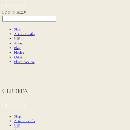
LOG IN
로그인
Shop
Artist's Crafts
VIP
About
Blog
Notice
Q&A
Photo Review
CLEDEFA
Shop
Artist's Crafts
VIP