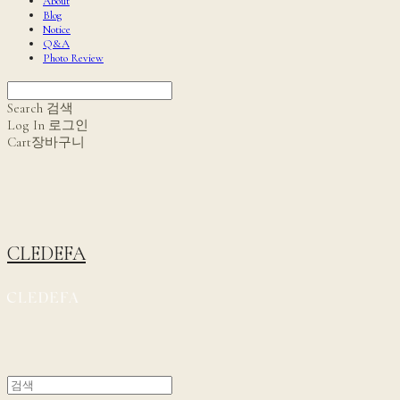
About
Blog
Notice
Q&A
Photo Review
Search
검색
Log In
로그인
Cart
장바구니
CLEDEFA