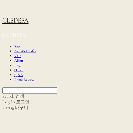
CLEDEFA
Shop
Artist's Crafts
VIP
About
Blog
Notice
Q&A
Photo Review
Search
검색
Log In
로그인
Cart
장바구니