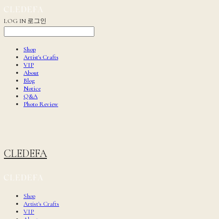
LOG IN
로그인
Shop
Artist's Crafts
VIP
About
Blog
Notice
Q&A
Photo Review
CLEDEFA
Shop
Artist's Crafts
VIP