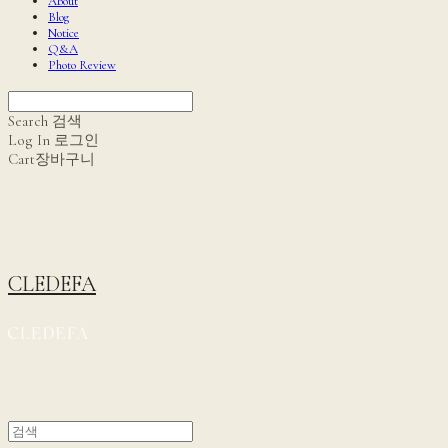
About
Blog
Notice
Q&A
Photo Review
Search
검색
Log In
로그인
Cart
장바구니
CLEDEFA