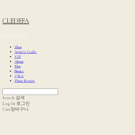
CLEDEFA
Shop
Artist's Crafts
VIP
About
Blog
Notice
Q&A
Photo Review
Search
검색
Log In
로그인
Cart
장바구니