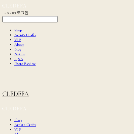
LOG IN
로그인
Shop
Artist's Crafts
VIP
About
Blog
Notice
Q&A
Photo Review
CLEDEFA
Shop
Artist's Crafts
VIP