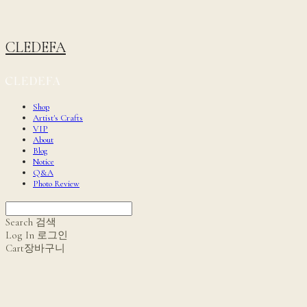
CLEDEFA
Shop
Artist's Crafts
VIP
About
Blog
Notice
Q&A
Photo Review
Search
검색
Log In
로그인
Cart
장바구니