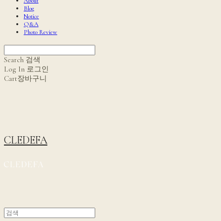
About
Blog
Notice
Q&A
Photo Review
Search
검색
Log In
로그인
Cart
장바구니
CLEDEFA