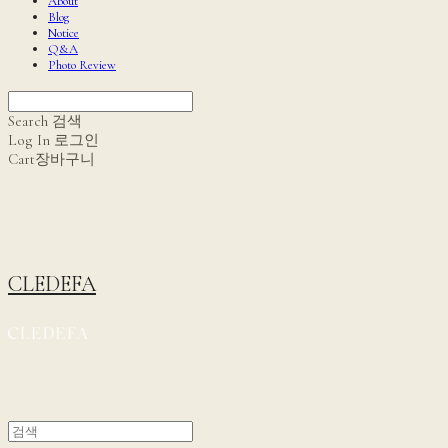
About
Blog
Notice
Q&A
Photo Review
Search
검색
Log In
로그인
Cart
장바구니
CLEDEFA