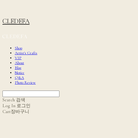
CLEDEFA
Shop
Artist's Crafts
VIP
About
Blog
Notice
Q&A
Photo Review
Search
검색
Log In
로그인
Cart
장바구니