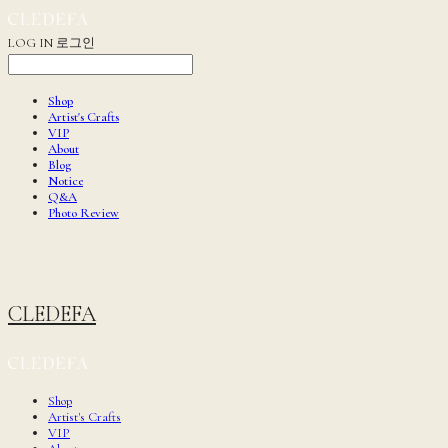
LOG IN
로그인
Shop
Artist's Crafts
VIP
About
Blog
Notice
Q&A
Photo Review
CLEDEFA
Shop
Artist's Crafts
VIP