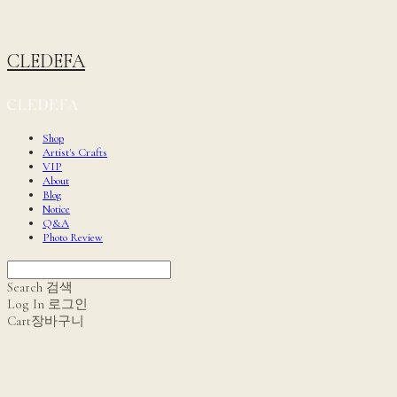
CLEDEFA
Shop
Artist's Crafts
VIP
About
Blog
Notice
Q&A
Photo Review
Search
검색
Log In
로그인
Cart
장바구니