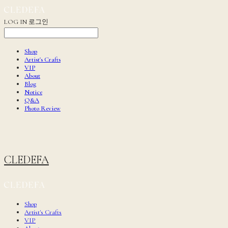
LOG IN
로그인
Shop
Artist's Crafts
VIP
About
Blog
Notice
Q&A
Photo Review
CLEDEFA
Shop
Artist's Crafts
VIP