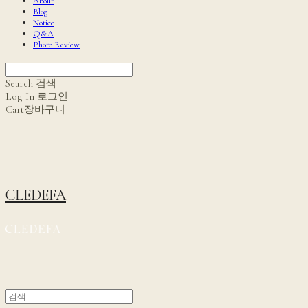
About
Blog
Notice
Q&A
Photo Review
Search
검색
Log In
로그인
Cart
장바구니
CLEDEFA