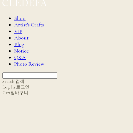
Shop
Artist's Crafts
VIP
About
Blog
Notice
Q&A
Photo Review
Search
검색
Log In
로그인
Cart
장바구니