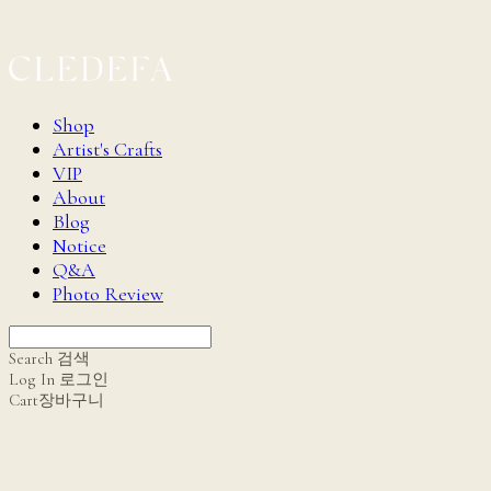
Shop
Artist's Crafts
VIP
About
Blog
Notice
Q&A
Photo Review
Search
검색
Log In
로그인
Cart
장바구니