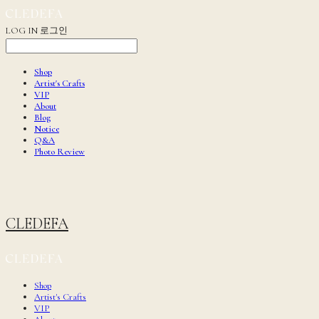
LOG IN
로그인
Shop
Artist's Crafts
VIP
About
Blog
Notice
Q&A
Photo Review
CLEDEFA
Shop
Artist's Crafts
VIP