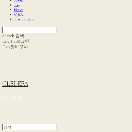
About
Blog
Notice
Q&A
Photo Review
Search
검색
Log In
로그인
Cart
장바구니
CLEDEFA