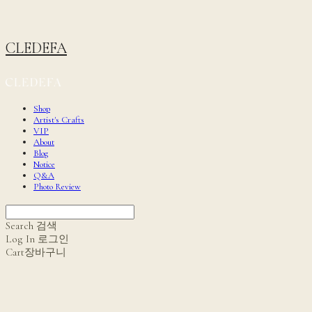
CLEDEFA
Shop
Artist's Crafts
VIP
About
Blog
Notice
Q&A
Photo Review
Search
검색
Log In
로그인
Cart
장바구니