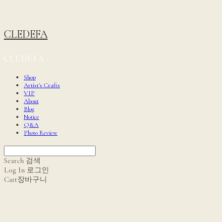
CLEDEFA
Shop
Artist's Crafts
VIP
About
Blog
Notice
Q&A
Photo Review
Search
검색
Log In
로그인
Cart
장바구니