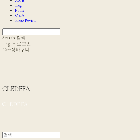
About
Blog
Notice
Q&A
Photo Review
Search
검색
Log In
로그인
Cart
장바구니
CLEDEFA