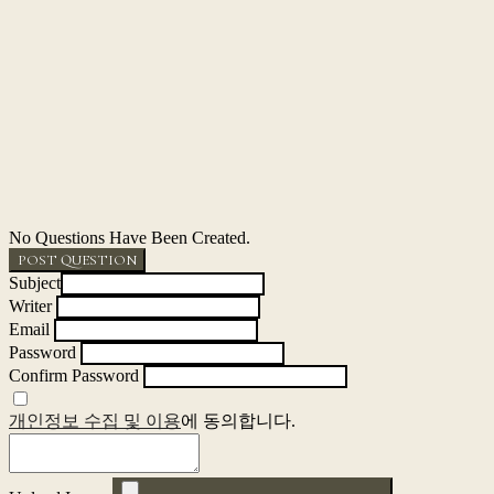
No Questions Have Been Created.
POST QUESTION
Subject
Writer
Email
Password
Confirm Password
개인정보 수집 및 이용
에 동의합니다.