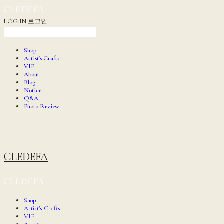
LOG IN
로그인
Shop
Artist's Crafts
VIP
About
Blog
Notice
Q&A
Photo Review
CLEDEFA
Shop
Artist's Crafts
VIP